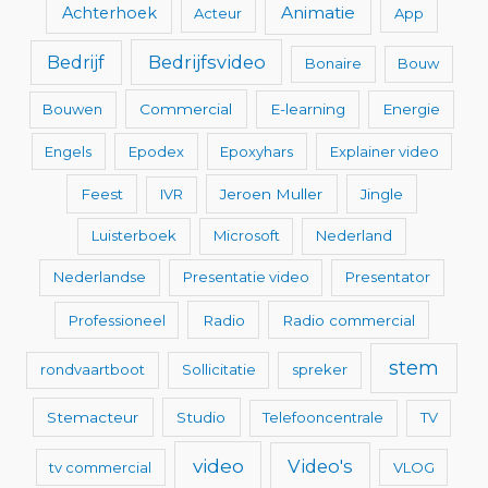
Animatie
Achterhoek
Acteur
App
Bedrijfsvideo
Bedrijf
Bonaire
Bouw
Bouwen
Commercial
E-learning
Energie
Engels
Epodex
Epoxyhars
Explainer video
Feest
IVR
Jeroen Muller
Jingle
Luisterboek
Microsoft
Nederland
Nederlandse
Presentatie video
Presentator
Professioneel
Radio
Radio commercial
stem
rondvaartboot
Sollicitatie
spreker
Stemacteur
Studio
Telefooncentrale
TV
video
Video's
tv commercial
VLOG