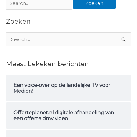
Zoeken
Z
o
e
Meest bekeken berichten
k
n
Een voice-over op de landelijke TV voor
a
Medion!
a
r
Offerteplanet.nl digitale afhandeling van
:
een offerte dmv video