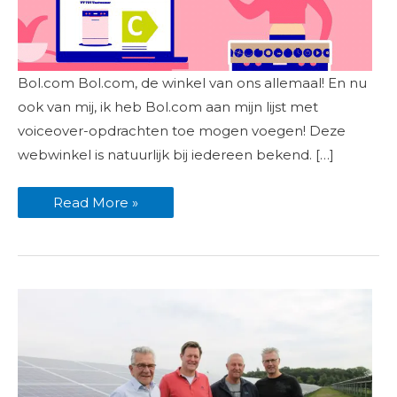
Energielabel
Bol.com Bol.com, de winkel van ons allemaal! En nu
animatie
voor
ook van mij, ik heb Bol.com aan mijn lijst met
Bol.com
ingesproken
voiceover-opdrachten toe mogen voegen! Deze
webwinkel is natuurlijk bij iedereen bekend. […]
Read More »