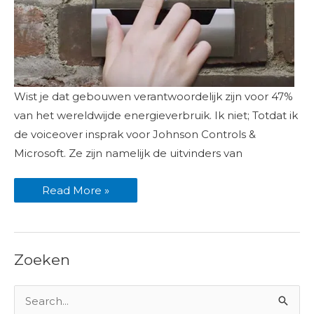
Johnson
Wist je dat gebouwen verantwoordelijk zijn voor 47%
Controls
&
van het wereldwijde energieverbruik. Ik niet; Totdat ik
Microsoft
voiceover
de voiceover insprak voor Johnson Controls &
ingesproken
Microsoft. Ze zijn namelijk de uitvinders van
Read More »
Zoeken
Z