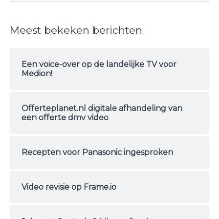
o
e
Meest bekeken berichten
k
n
Een voice-over op de landelijke TV voor
a
Medion!
a
r
Offerteplanet.nl digitale afhandeling van
:
een offerte dmv video
Recepten voor Panasonic ingesproken
Video revisie op Frame.io