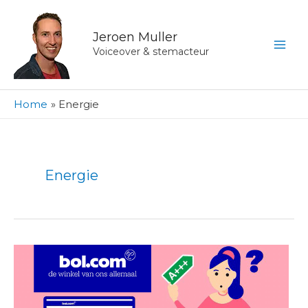
Ga
naar
Jeroen Muller
de
Voiceover & stemacteur
inhoud
Home
Energie
Energie