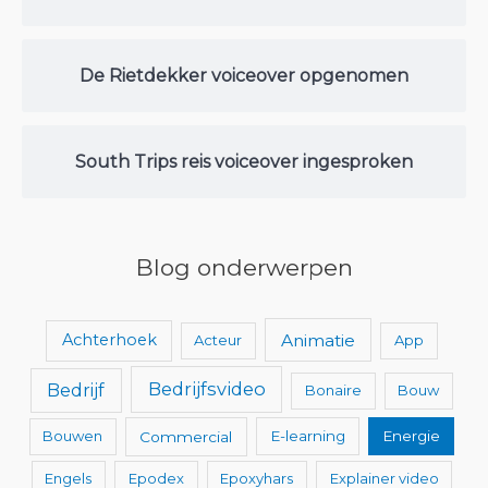
De Rietdekker voiceover opgenomen
South Trips reis voiceover ingesproken
Blog onderwerpen
Animatie
Achterhoek
Acteur
App
Bedrijfsvideo
Bedrijf
Bonaire
Bouw
Bouwen
Commercial
E-learning
Energie
Engels
Epodex
Epoxyhars
Explainer video