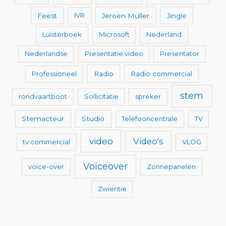
Feest
IVR
Jeroen Muller
Jingle
Luisterboek
Microsoft
Nederland
Nederlandse
Presentatie video
Presentator
Professioneel
Radio
Radio commercial
stem
rondvaartboot
Sollicitatie
spreker
Stemacteur
Studio
Telefooncentrale
TV
video
Video's
tv commercial
VLOG
Voiceover
voice-over
Zonnepanelen
Zwientie