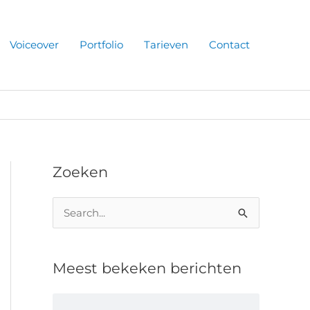
Voiceover
Portfolio
Tarieven
Contact
Zoeken
Z
o
e
Meest bekeken berichten
k
n