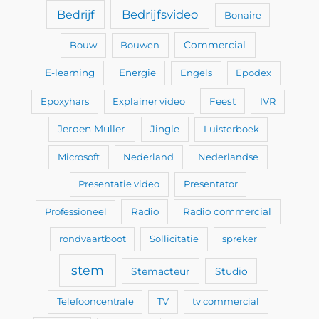
Bedrijfsvideo
Bedrijf
Bonaire
Bouw
Bouwen
Commercial
E-learning
Energie
Engels
Epodex
Epoxyhars
Explainer video
Feest
IVR
Jeroen Muller
Jingle
Luisterboek
Microsoft
Nederland
Nederlandse
Presentatie video
Presentator
Professioneel
Radio
Radio commercial
rondvaartboot
Sollicitatie
spreker
stem
Stemacteur
Studio
Telefooncentrale
TV
tv commercial