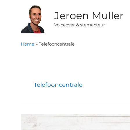
Ga
naar
Jeroen Muller
de
Voiceover & stemacteur
inhoud
Home
Telefooncentrale
Telefooncentrale