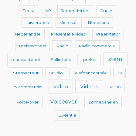
Feest
IVR
Jeroen Muller
Jingle
Luisterboek
Microsoft
Nederland
Nederlandse
Presentatie video
Presentator
Professioneel
Radio
Radio commercial
stem
rondvaartboot
Sollicitatie
spreker
Stemacteur
Studio
Telefooncentrale
TV
video
Video's
tv commercial
VLOG
Voiceover
voice-over
Zonnepanelen
Zwientie