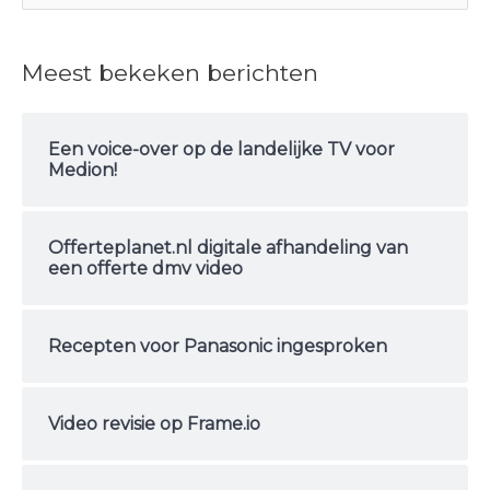
o
e
Meest bekeken berichten
k
n
Een voice-over op de landelijke TV voor
a
Medion!
a
r
Offerteplanet.nl digitale afhandeling van
:
een offerte dmv video
Recepten voor Panasonic ingesproken
Video revisie op Frame.io