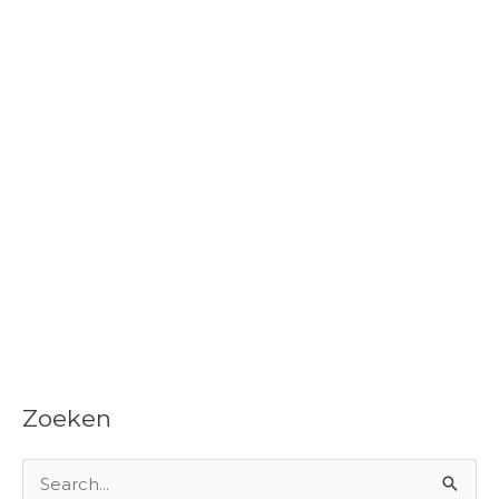
Zoeken
Z