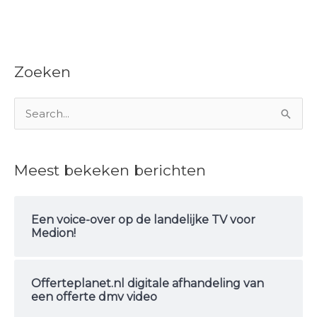
Zoeken
Z
o
e
Meest bekeken berichten
k
n
Een voice-over op de landelijke TV voor
a
Medion!
a
r
Offerteplanet.nl digitale afhandeling van
:
een offerte dmv video