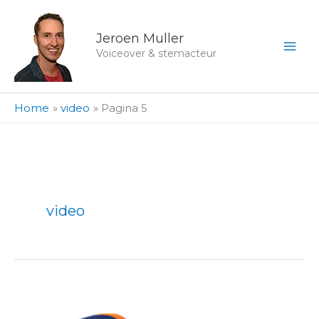
Ga
naar
Jeroen Muller
de
Voiceover & stemacteur
inhoud
Home
video
Pagina 5
video