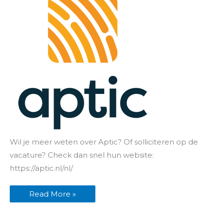
Sollicitatie
Wil je meer weten over Aptic? Of solliciteren op de
voiceover
voor
vacature? Check dan snel hun website:
Aptic
https://aptic.nl/nl/
Read More »