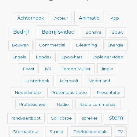
Animatie
Achterhoek
Acteur
App
Bedrijfsvideo
Bedrijf
Bonaire
Bouw
Bouwen
Commercial
E-learning
Energie
Engels
Epodex
Epoxyhars
Explainer video
Feest
IVR
Jeroen Muller
Jingle
Luisterboek
Microsoft
Nederland
Nederlandse
Presentatie video
Presentator
Professioneel
Radio
Radio commercial
stem
rondvaartboot
Sollicitatie
spreker
Stemacteur
Studio
Telefooncentrale
TV