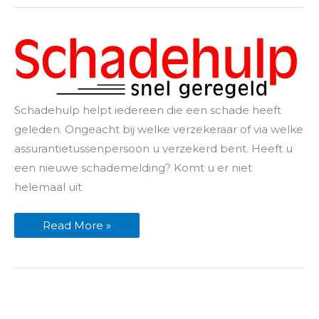
Schadehulp
Schadehulp helpt iedereen die een schade heeft
voiceover
geleden. Ongeacht bij welke verzekeraar of via welke
assurantietussenpersoon u verzekerd bent. Heeft u
een nieuwe schademelding? Komt u er niet
helemaal uit
Read More »