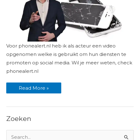
Phonealert
Voor phonealert.nl heb ik als acteur een video
uitlegvideo
over
opgenomen welke is gebruikt om hun diensten te
diensten
promoten op social media. Wil je meer weten, check
phonealert.nl
Read More »
Zoeken
Z