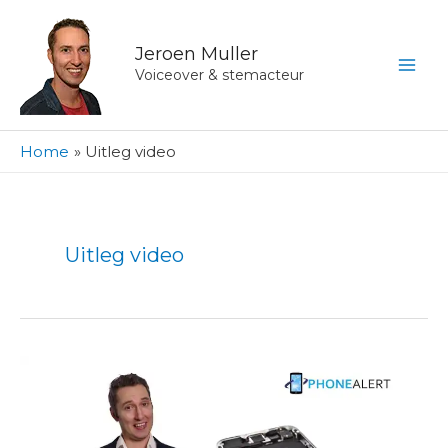
Ga
naar
Jeroen Muller
de
Voiceover & stemacteur
inhoud
Home
Uitleg video
Uitleg video