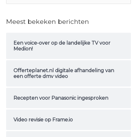
o
e
Meest bekeken berichten
k
n
Een voice-over op de landelijke TV voor
a
Medion!
a
r
Offerteplanet.nl digitale afhandeling van
:
een offerte dmv video
Recepten voor Panasonic ingesproken
Video revisie op Frame.io