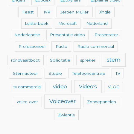
Engels
Epodex
Epoxyhars
Explainer video
Feest
IVR
Jeroen Muller
Jingle
Luisterboek
Microsoft
Nederland
Nederlandse
Presentatie video
Presentator
Professioneel
Radio
Radio commercial
stem
rondvaartboot
Sollicitatie
spreker
Stemacteur
Studio
Telefooncentrale
TV
video
Video's
tv commercial
VLOG
Voiceover
voice-over
Zonnepanelen
Zwientie