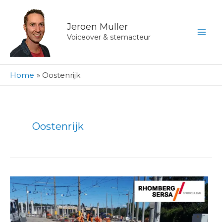
Ga
naar
Jeroen Muller
de
Voiceover & stemacteur
inhoud
Home
Oostenrijk
Oostenrijk