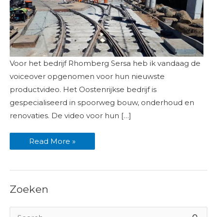
Rhomberg
Voor het bedrijf Rhomberg Sersa heb ik vandaag de
Sersa
voiceover
voiceover opgenomen voor hun nieuwste
opgenomen
productvideo. Het Oostenrijkse bedrijf is
gespecialiseerd in spoorweg bouw, onderhoud en
renovaties. De video voor hun […]
Read More »
Zoeken