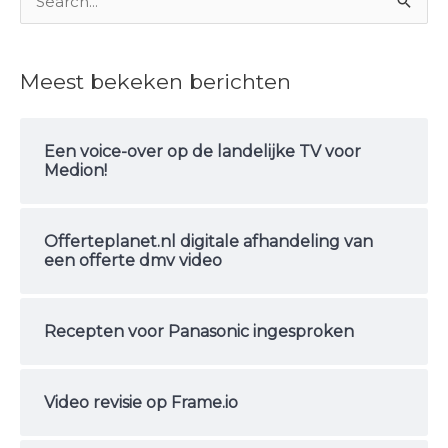
Z
o
e
Meest bekeken berichten
k
n
Een voice-over op de landelijke TV voor
a
Medion!
a
r
Offerteplanet.nl digitale afhandeling van
:
een offerte dmv video
Recepten voor Panasonic ingesproken
Video revisie op Frame.io