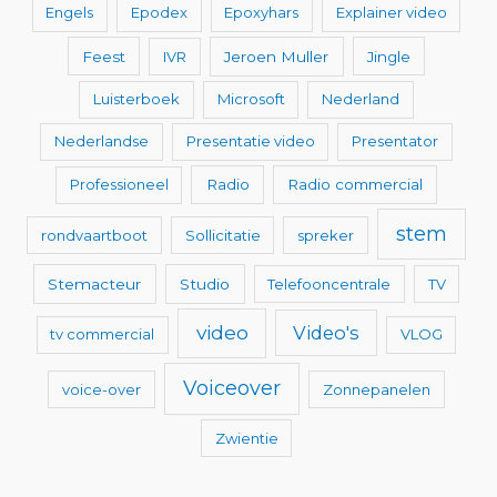
Engels
Epodex
Epoxyhars
Explainer video
Feest
IVR
Jeroen Muller
Jingle
Luisterboek
Microsoft
Nederland
Nederlandse
Presentatie video
Presentator
Professioneel
Radio
Radio commercial
stem
rondvaartboot
Sollicitatie
spreker
Stemacteur
Studio
Telefooncentrale
TV
video
Video's
tv commercial
VLOG
Voiceover
voice-over
Zonnepanelen
Zwientie