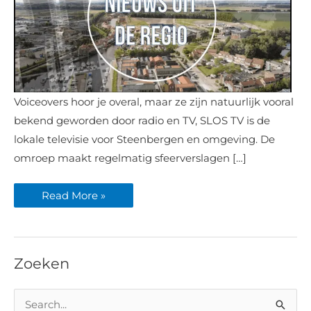
SLOS
Voiceovers hoor je overal, maar ze zijn natuurlijk vooral
TV
Liberation
bekend geworden door radio en TV, SLOS TV is de
Tour
voorzien
lokale televisie voor Steenbergen en omgeving. De
van
omroep maakt regelmatig sfeerverslagen […]
voiceover
Read More »
Zoeken
Z