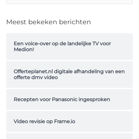
o
e
Meest bekeken berichten
k
n
Een voice-over op de landelijke TV voor
a
Medion!
a
r
Offerteplanet.nl digitale afhandeling van een
:
offerte dmv video
Recepten voor Panasonic ingesproken
Video revisie op Frame.io