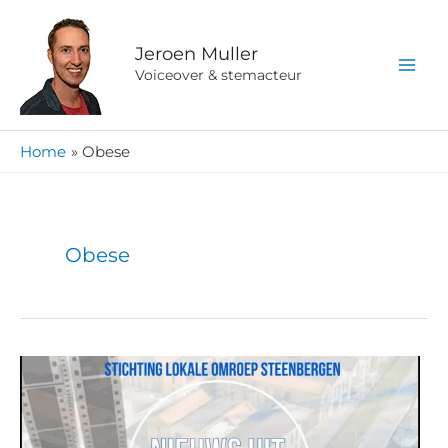
Ga
naar
Jeroen Muller
de
Voiceover & stemacteur
inhoud
Home
Obese
Obese