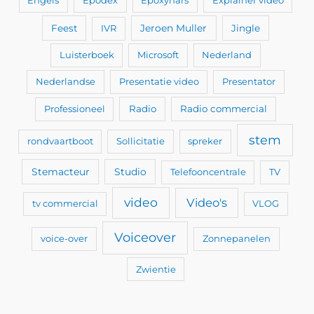
Engels
Epodex
Epoxyhars
Explainer video
Feest
IVR
Jeroen Muller
Jingle
Luisterboek
Microsoft
Nederland
Nederlandse
Presentatie video
Presentator
Professioneel
Radio
Radio commercial
stem
rondvaartboot
Sollicitatie
spreker
Stemacteur
Studio
Telefooncentrale
TV
video
Video's
tv commercial
VLOG
Voiceover
voice-over
Zonnepanelen
Zwientie