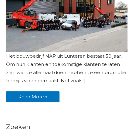
Bouwbedrijf
Het bouwbedrijf NAP uit Lunteren bestaat 50 jaar.
NAP
voiceover
Om hun klanten en toekomstige klanten te laten
voor
video
zien wat ze allemaal doen hebben ze een promotie
ingesproken
bedrijfs video gemaakt. Net zoals […]
Read More »
Zoeken