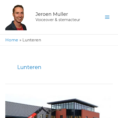
Ga
naar
Jeroen Muller
de
Voiceover & stemacteur
inhoud
Home
Lunteren
Lunteren