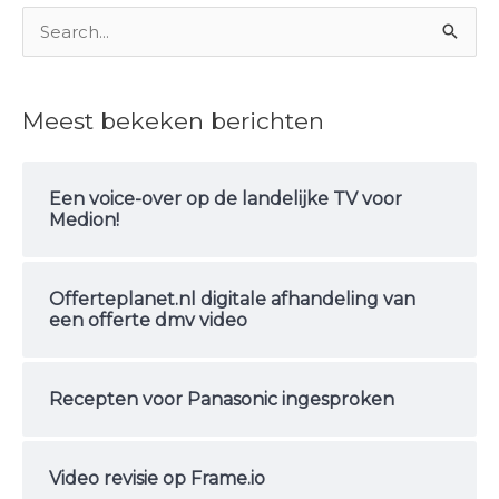
Z
o
e
Meest bekeken berichten
k
n
Een voice-over op de landelijke TV voor
a
Medion!
a
r
Offerteplanet.nl digitale afhandeling van
:
een offerte dmv video
Recepten voor Panasonic ingesproken
Video revisie op Frame.io