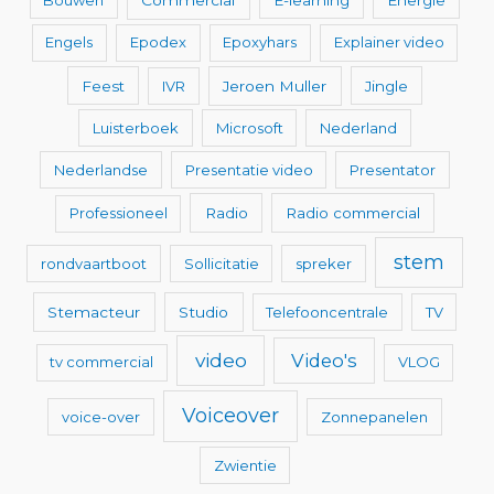
Engels
Epodex
Epoxyhars
Explainer video
Feest
IVR
Jeroen Muller
Jingle
Luisterboek
Microsoft
Nederland
Nederlandse
Presentatie video
Presentator
Professioneel
Radio
Radio commercial
stem
rondvaartboot
Sollicitatie
spreker
Stemacteur
Studio
Telefooncentrale
TV
video
Video's
tv commercial
VLOG
Voiceover
voice-over
Zonnepanelen
Zwientie