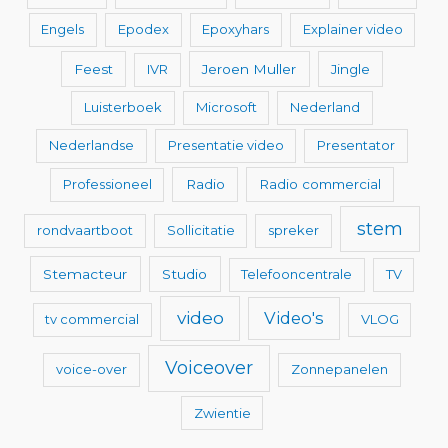
Engels
Epodex
Epoxyhars
Explainer video
Feest
IVR
Jeroen Muller
Jingle
Luisterboek
Microsoft
Nederland
Nederlandse
Presentatie video
Presentator
Professioneel
Radio
Radio commercial
stem
rondvaartboot
Sollicitatie
spreker
Stemacteur
Studio
Telefooncentrale
TV
video
Video's
tv commercial
VLOG
Voiceover
voice-over
Zonnepanelen
Zwientie