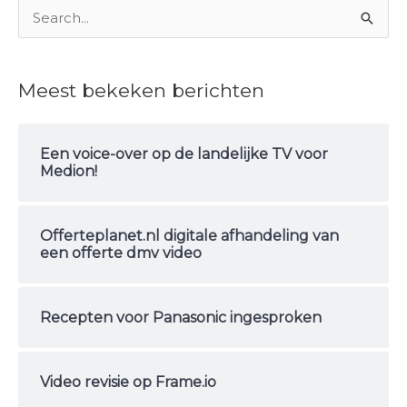
Z
o
e
Meest bekeken berichten
k
n
Een voice-over op de landelijke TV voor
a
Medion!
a
r
Offerteplanet.nl digitale afhandeling van
:
een offerte dmv video
Recepten voor Panasonic ingesproken
Video revisie op Frame.io