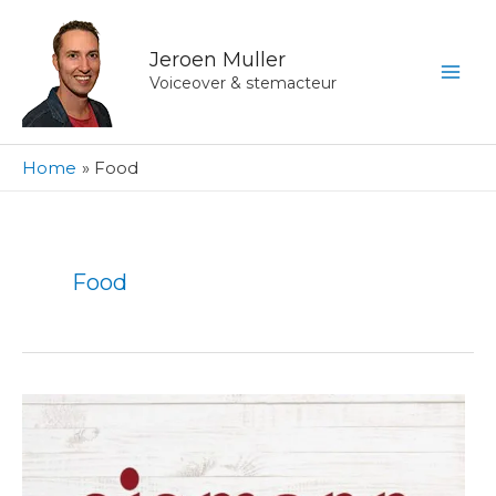
Ga
naar
Jeroen Muller
de
Voiceover & stemacteur
inhoud
Home
Food
Food