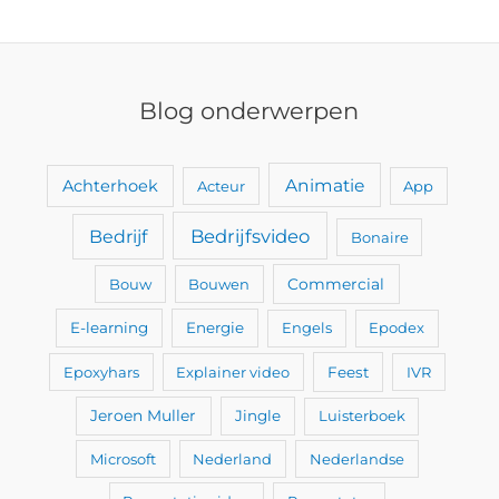
Blog onderwerpen
Animatie
Achterhoek
Acteur
App
Bedrijfsvideo
Bedrijf
Bonaire
Bouw
Bouwen
Commercial
E-learning
Energie
Engels
Epodex
Epoxyhars
Explainer video
Feest
IVR
Jeroen Muller
Jingle
Luisterboek
Microsoft
Nederland
Nederlandse