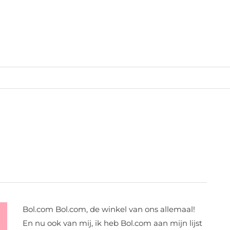
Energielabel
Bol.com Bol.com, de winkel van ons allemaal!
animatie
voor
En nu ook van mij, ik heb Bol.com aan mijn lijst
Bol.com