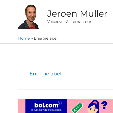
Ga
naar
Jeroen Muller
de
Voiceover & stemacteur
inhoud
Home
Energielabel
Energielabel