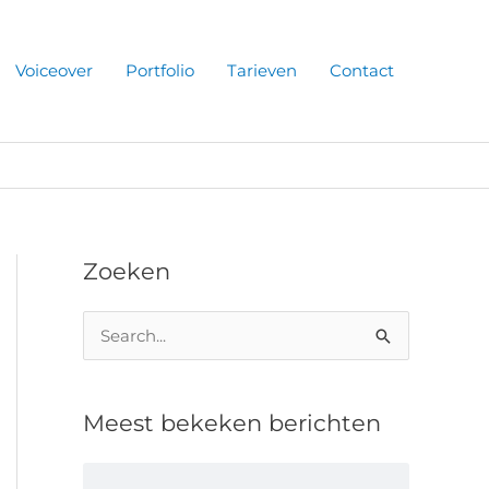
Voiceover
Portfolio
Tarieven
Contact
Zoeken
Z
o
e
Meest bekeken berichten
k
n