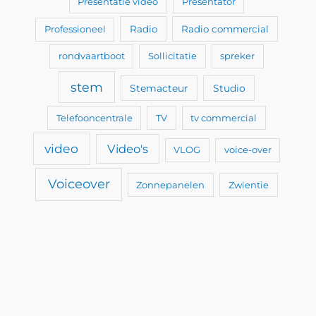
Presentatie video
Presentator
Professioneel
Radio
Radio commercial
rondvaartboot
Sollicitatie
spreker
stem
Stemacteur
Studio
Telefooncentrale
TV
tv commercial
video
Video's
VLOG
voice-over
Voiceover
Zonnepanelen
Zwientie