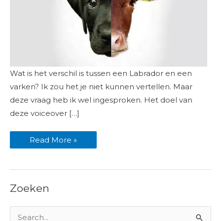
Wat
Wat is het verschil is tussen een Labrador en een
is
het
varken? Ik zou het je niet kunnen vertellen. Maar
verschil
tussen
deze vraag heb ik wel ingesproken. Het doel van
een
deze voiceover […]
Labrador
en
een
varken?
Read More »
Zoeken
Z