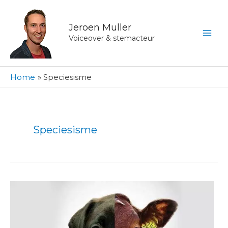
Ga
naar
Jeroen Muller
de
Voiceover & stemacteur
inhoud
Home
Speciesisme
Speciesisme