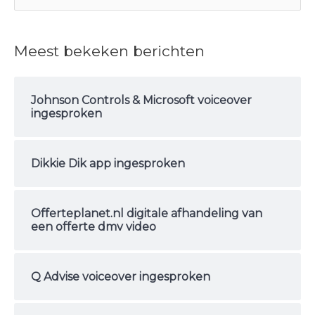
o
e
Meest bekeken berichten
k
n
Johnson Controls & Microsoft voiceover
a
ingesproken
a
r
Dikkie Dik app ingesproken
:
Offerteplanet.nl digitale afhandeling van
een offerte dmv video
Q Advise voiceover ingesproken