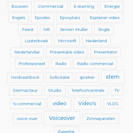
Bouwen
Commercial
E-learning
Energie
Engels
Epodex
Epoxyhars
Explainer video
Feest
IVR
Jeroen Muller
Jingle
Luisterboek
Microsoft
Nederland
Nederlandse
Presentatie video
Presentator
Professioneel
Radio
Radio commercial
stem
rondvaartboot
Sollicitatie
spreker
Stemacteur
Studio
Telefooncentrale
TV
video
Video's
tv commercial
VLOG
Voiceover
voice-over
Zonnepanelen
Zwientie