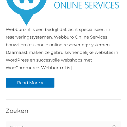
Webburo.nl
Webburo.nl is een bedrijf dat zicht specialiseert in
video
voorzien
reserveringssystemen. Webburo Online Services
van
voiceover
bouwt professionele online reserveringssystemen.
Daarnaast maken ze gebruiksvriendelijke websites in
WordPress en succesvolle webshops met
WooCommerce. Webburo.nl is […]
Read More »
Zoeken