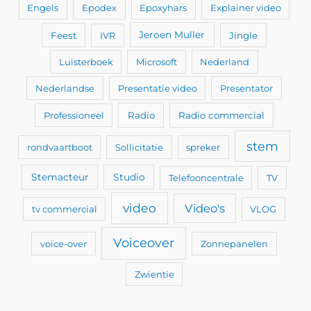
Engels
Epodex
Epoxyhars
Explainer video
Feest
IVR
Jeroen Muller
Jingle
Luisterboek
Microsoft
Nederland
Nederlandse
Presentatie video
Presentator
Professioneel
Radio
Radio commercial
stem
rondvaartboot
Sollicitatie
spreker
Stemacteur
Studio
Telefooncentrale
TV
video
Video's
tv commercial
VLOG
Voiceover
voice-over
Zonnepanelen
Zwientie