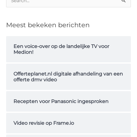
Z
o
e
Meest bekeken berichten
k
n
Een voice-over op de landelijke TV voor
a
Medion!
a
r
Offerteplanet.nl digitale afhandeling van een
:
offerte dmv video
Recepten voor Panasonic ingesproken
Video revisie op Frame.io