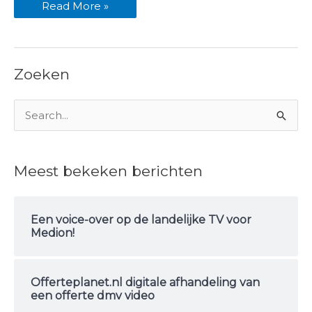
Read More »
Zoeken
Z
o
e
Meest bekeken berichten
k
n
Een voice-over op de landelijke TV voor
a
Medion!
a
r
Offerteplanet.nl digitale afhandeling van
:
een offerte dmv video