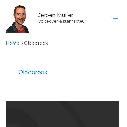
Ga
naar
Jeroen Muller
de
Voiceover & stemacteur
inhoud
Home
Oldebroek
Oldebroek