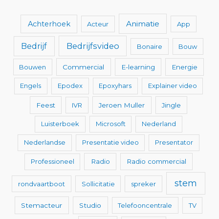
Animatie
Achterhoek
Acteur
App
Bedrijfsvideo
Bedrijf
Bonaire
Bouw
Bouwen
Commercial
E-learning
Energie
Engels
Epodex
Epoxyhars
Explainer video
Feest
IVR
Jeroen Muller
Jingle
Luisterboek
Microsoft
Nederland
Nederlandse
Presentatie video
Presentator
Professioneel
Radio
Radio commercial
stem
rondvaartboot
Sollicitatie
spreker
Stemacteur
Studio
Telefooncentrale
TV