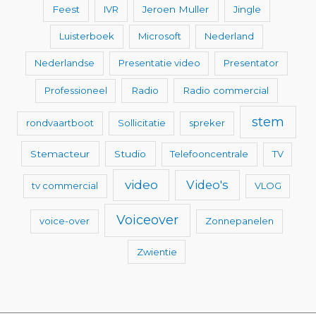
Feest
IVR
Jeroen Muller
Jingle
Luisterboek
Microsoft
Nederland
Nederlandse
Presentatie video
Presentator
Professioneel
Radio
Radio commercial
stem
rondvaartboot
Sollicitatie
spreker
Stemacteur
Studio
Telefooncentrale
TV
video
Video's
tv commercial
VLOG
Voiceover
voice-over
Zonnepanelen
Zwientie