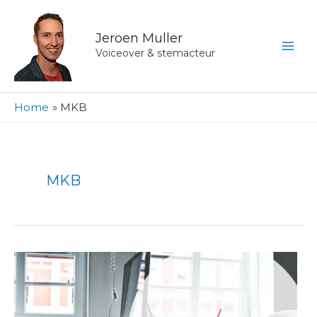
Ga
naar
Jeroen Muller
de
Voiceover & stemacteur
inhoud
Home
MKB
MKB