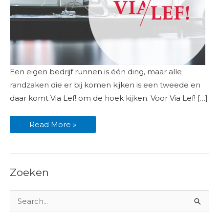
Via
Een eigen bedrijf runnen is één ding, maar alle
Lef!
voiceover
randzaken die er bij komen kijken is een tweede en
opgenomen
voor
daar komt Via Lef! om de hoek kijken. Voor Via Lef! […]
explainer
video
Read More »
Zoeken
Z
o