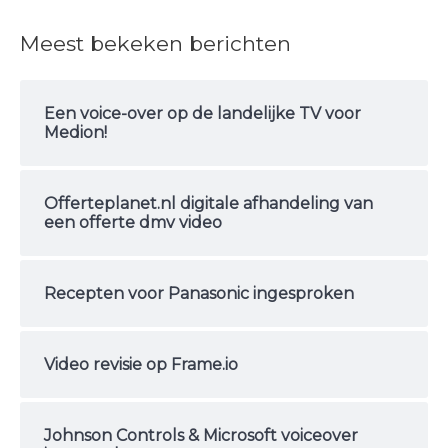
e
Meest bekeken berichten
k
n
Een voice-over op de landelijke TV voor
a
Medion!
a
r
Offerteplanet.nl digitale afhandeling van
:
een offerte dmv video
Recepten voor Panasonic ingesproken
Video revisie op Frame.io
Johnson Controls & Microsoft voiceover