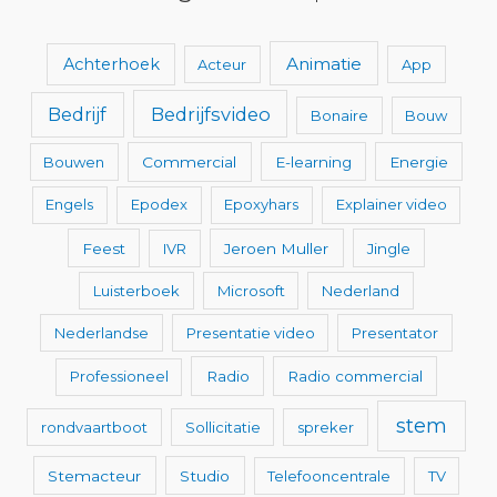
Animatie
Achterhoek
Acteur
App
Bedrijfsvideo
Bedrijf
Bonaire
Bouw
Bouwen
Commercial
E-learning
Energie
Engels
Epodex
Epoxyhars
Explainer video
Feest
IVR
Jeroen Muller
Jingle
Luisterboek
Microsoft
Nederland
Nederlandse
Presentatie video
Presentator
Professioneel
Radio
Radio commercial
stem
rondvaartboot
Sollicitatie
spreker
Stemacteur
Studio
Telefooncentrale
TV